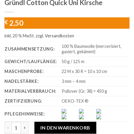
Gründl Cotton Quick Uni Kirsche
2,50
€
inkl. 20 % MwSt.
zzgl.
Versandkosten
100 % Baumwolle (mercerisiert,
ZUSAMMENSETZUNG:
gasiert, gekämmt)
GEWICHT/LAUFLÄNGE:
50 g / 125 m
MASCHENPROBE:
22 M x 30 R = 10 x 10 cm
NADELSTÄRKE:
3 mm – 4 mm
MATERIALVERBRAUCH:
Pullover (Gr. 38) = 450 g
ZERTIFZIERUNG:
OEKO-TEX ®
PFLEGEHINWEISE:
Gründl Cotton Quick Uni Kirsche Menge
IN DEN WARENKORB