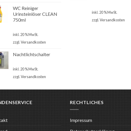
€
2,90
WC Reiniger
inkl. 20 % MwSt.
Urinsteinlöser CLEAN
750ml
zzgl.
Versandkosten
€
2,80
inkl. 20 % MwSt.
zzgl.
Versandkosten
Nachtlichtschalter
€
4,90
inkl. 20 % MwSt.
zzgl.
Versandkosten
NDENSERVICE
RECHTLICHES
takt
Impressum