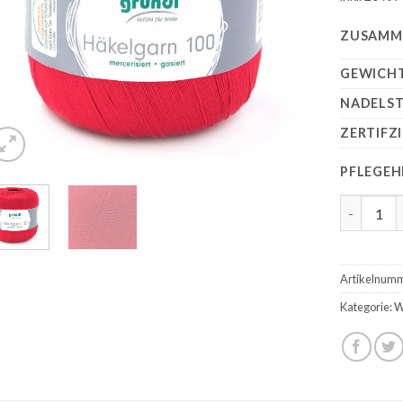
ZUSAMM
GEWICHT
NADELST
ZERTIFZ
PFLEGEH
Gründl Hä
Artikelnum
Kategorie:
W