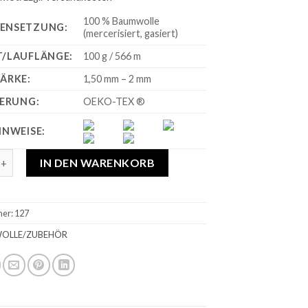
100 % Baumwolle
ENSETZUNG:
(mercerisiert, gasiert)
/LAUFLÄNGE:
100 g / 566 m
ÄRKE:
1,50 mm – 2 mm
IERUNG:
OEKO-TEX ®
INWEISE:
kelgarn 100 Siganlrot Menge
IN DEN WARENKORB
mer:
127
OLLE/ZUBEHÖR