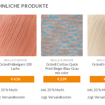
HNLICHE PRODUKTE
WOLLE/ZUBEHÖR
WOLLE/ZUBEHÖR
WOLL
Gründl Häkelgarn 100
Gründl Cotton Quick
Gründl 
Lachs
Print Beige-Blau-Grau
mix color
€
4,50
€
2,99
l. 20 % MwSt.
inkl. 20 % MwSt.
inkl. 20 % 
l.
Versandkosten
zzgl.
Versandkosten
zzgl.
Versa