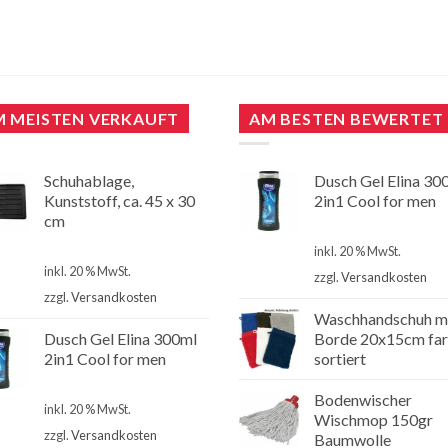
M MEISTEN VERKAUFT
AM BESTEN BEWERTET
Schuhablage,
Dusch Gel Elina 30
Kunststoff, ca. 45 x 30
2in1 Cool for men
cm
€
1,00
€
2,99
inkl. 20 % MwSt.
inkl. 20 % MwSt.
zzgl.
Versandkosten
zzgl.
Versandkosten
Waschhandschuh m
Dusch Gel Elina 300ml
Borde 20x15cm far
2in1 Cool for men
sortiert
€
1,00
Bodenwischer
inkl. 20 % MwSt.
Wischmop 150gr
zzgl.
Versandkosten
Baumwolle