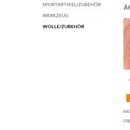
SPORTARTIKEL/ZUBEHÖR
Ä
WERKZEUG
WOLLE/ZUBEHÖR
WOLLE/ZUBEHÖR
WOLLE/ZUBEHÖR
Gründl Cotton Quick
Gründl Häkelgarn 100
Print Mint-Weiß-Blau-
Fuchsia
Grau mix color
€
2,99
€
4,50
inkl. 20 % MwSt.
inkl. 20 % MwSt.
ink
zzgl.
Versandkosten
zzgl.
Versandkosten
zzg