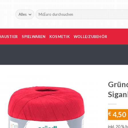
Suche
nach:
HAUSTIER
SPIELWAREN
KOSMETIK
WOLLE/ZUBEHÖR
Gründ
Sigan
4,50
€
inkl. 20 % 