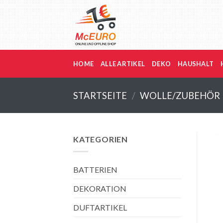
Zum
Inhalt
springen
HOME
ALLE ARTIKEL
DEKO
HAUSHALT
STARTSEITE
/
WOLLE/ZUBEHÖR
KATEGORIEN
BATTERIEN
DEKORATION
DUFTARTIKEL