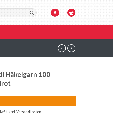
l Häkelgarn 100
lrot
MwSt.
zzgl.
Versandkosten