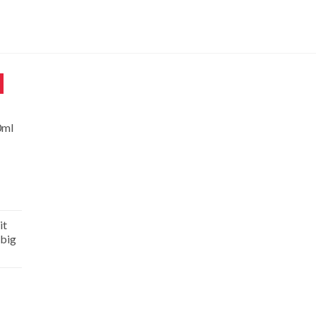
0ml
it
big