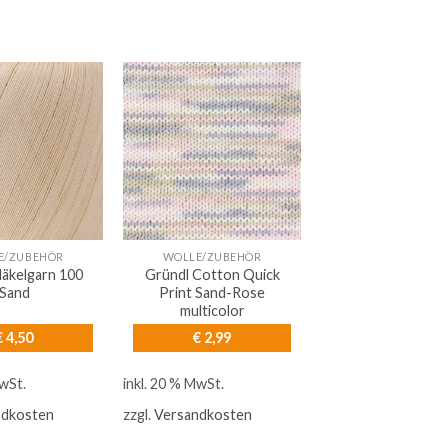
E/ZUBEHÖR
WOLLE/ZUBEHÖR
Häkelgarn 100
Gründl Cotton Quick
Sand
Print Sand-Rose
multicolor
€
4,50
€
2,99
MwSt.
inkl. 20 % MwSt.
ndkosten
zzgl.
Versandkosten