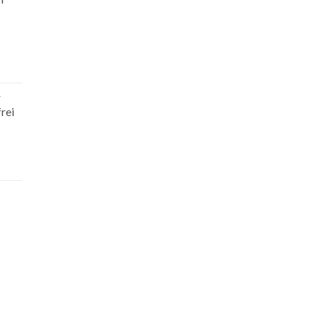
r
rei