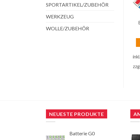
SPORTARTIKEL/ZUBEHÖR
WERKZEUG
HAUSHALT
HAUSHALT
Bodenwischer
Eimer 10 Liter mit
WOLLE/ZUBEHÖR
Microfaser Ersatzbezug
Metallbügel für Haushalt
44x14cm
€
2,00
€
2,50
inkl. 20 % MwSt.
inkl. 20 % MwSt.
ink
zzgl.
Versandkosten
zzgl.
Versandkosten
zzg
NEUESTE PRODUKTE
A
Batterie G0