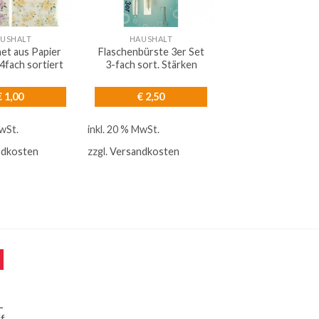
USHALT
HAUSHALT
et aus Papier
Flaschenbürste 3er Set
4fach sortiert
3-fach sort. Stärken
€
1,00
€
2,50
MwSt.
inkl. 20 % MwSt.
ndkosten
zzgl.
Versandkosten
L
f