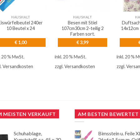
HAUSHALT
HAUSHALT
HA
Eiswürfelbeutel 240er
Besen mit Stiel
Duftsach
10 Beutel x 24
107cm30cm 2-teilig 2
14x12cm 
Farben sort.
€
1,00
€
3,99
l. 20 % MwSt.
inkl. 20 % MwSt.
inkl. 20 % 
l.
Versandkosten
zzgl.
Versandkosten
zzgl.
Versa
M MEISTEN VERKAUFT
AM BESTEN BEWERTET
Schuhablage,
Bimsstein u. Feile X
Kunststoff, ca. 45 x 30
26x6x1,5cm m. Grif