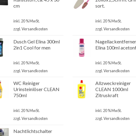
cm
sort.
€
2,99
€
3,50
inkl. 20 % MwSt.
inkl. 20 % MwSt.
zzgl.
Versandkosten
zzgl.
Versandkosten
Dusch Gel Elina 300ml
Nagellackentferne
2in1 Cool for men
Elina 100ml acetonf
€
1,00
€
2,00
inkl. 20 % MwSt.
inkl. 20 % MwSt.
zzgl.
Versandkosten
zzgl.
Versandkosten
WC Reiniger
Allzweckreiniger
Urinsteinlöser CLEAN
CLEAN 1000ml
750ml
Zitruskraft
€
2,80
€
2,50
inkl. 20 % MwSt.
inkl. 20 % MwSt.
zzgl.
Versandkosten
zzgl.
Versandkosten
Nachtlichtschalter