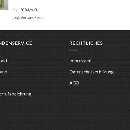
€
4,90
inkl. 20 % MwSt.
zzgl.
Versandkosten
NDENSERVICE
RECHTLICHES
takt
Impressum
sand
Datenschutzerklärung
Q
AGB
rrufsbelehrung