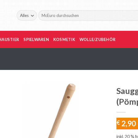
Suche
nach:
HAUSTIER
SPIELWAREN
KOSMETIK
WOLLE/ZUBEHÖR
Saugg
(Pömp
2,90
€
inkl. 20 % 