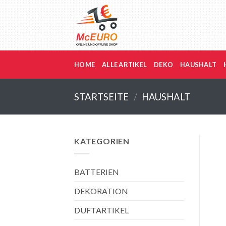
Zum
Inhalt
springen
HOME
ALLE ARTIKEL
DEKO
HAUSHALT
STARTSEITE
/
HAUSHALT
KATEGORIEN
BATTERIEN
DEKORATION
DUFTARTIKEL