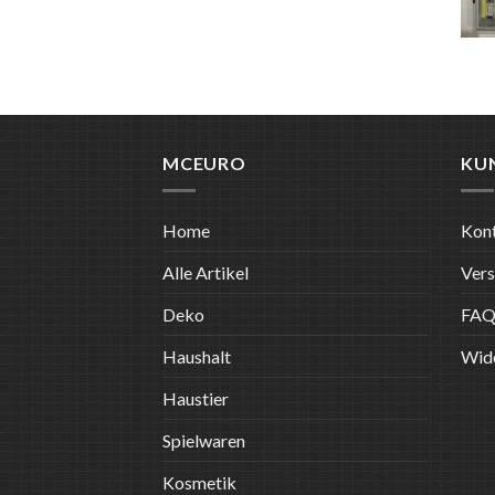
MCEURO
KU
Home
Kon
Alle Artikel
Ver
Deko
FA
Haushalt
Wide
Haustier
Spielwaren
Kosmetik