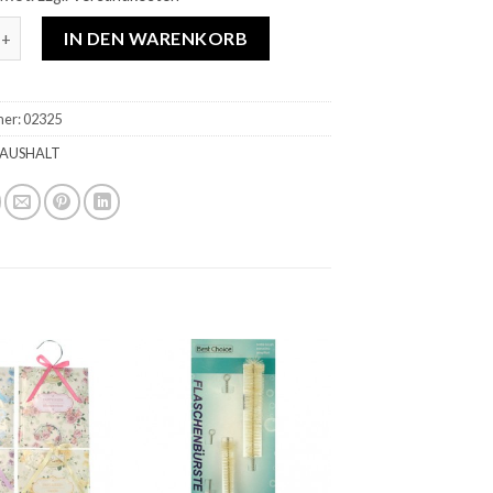
e für Abflüsse (Pömpel) mit Holzgriff Menge
IN DEN WARENKORB
mer:
02325
AUSHALT