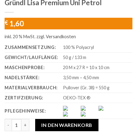
Gründl Lisa Premium Uni Petrol
1,60
€
inkl. 20 % MwSt.
zzgl.
Versandkosten
ZUSAMMENSETZUNG:
100 % Polyacryl
GEWICHT/LAUFLÄNGE:
50 g / 133 m
MASCHENPROBE:
20 M x 27 R = 10 x 10 cm
NADELSTÄRKE:
3,50 mm – 4,50 mm
MATERIALVERBRAUCH:
Pullover (Gr. 38) = 550 g
ZERTIFZIERUNG:
OEKO-TEX ®
PFLEGEHINWEISE:
Gründl Lisa Premium Uni Petrol Menge
IN DEN WARENKORB