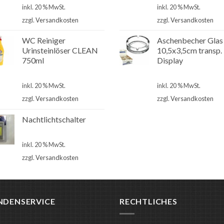
inkl. 20 % MwSt.
inkl. 20 % MwSt.
zzgl.
Versandkosten
zzgl.
Versandkosten
WC Reiniger
Aschenbecher Glas
Urinsteinlöser CLEAN
10,5x3,5cm transp.
750ml
Display
€
2,80
€
1,50
inkl. 20 % MwSt.
inkl. 20 % MwSt.
zzgl.
Versandkosten
zzgl.
Versandkosten
Nachtlichtschalter
€
4,90
inkl. 20 % MwSt.
zzgl.
Versandkosten
NDENSERVICE
RECHTLICHES