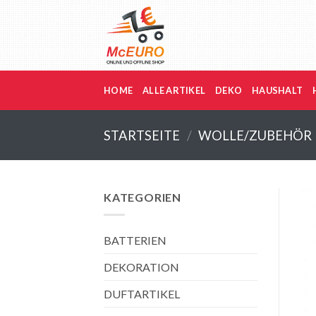
Zum
Inhalt
springen
HOME
ALLE ARTIKEL
DEKO
HAUSHALT
STARTSEITE
/
WOLLE/ZUBEHÖR
KATEGORIEN
BATTERIEN
DEKORATION
DUFTARTIKEL