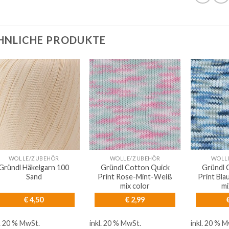
HNLICHE PRODUKTE
WOLLE/ZUBEHÖR
WOLLE/ZUBEHÖR
WOLL
Gründl Häkelgarn 100
Gründl Cotton Quick
Gründl 
Sand
Print Rose-Mint-Weiß
Print Bl
mix color
mi
€
4,50
€
2,99
l. 20 % MwSt.
inkl. 20 % MwSt.
inkl. 20 % 