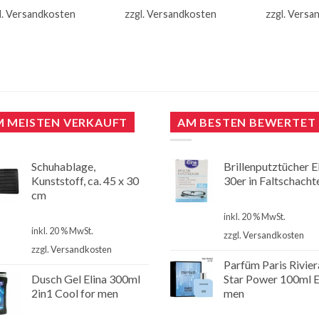
l.
Versandkosten
zzgl.
Versandkosten
zzgl.
Versa
M MEISTEN VERKAUFT
AM BESTEN BEWERTET
Schuhablage,
Brillenputztücher E
Kunststoff, ca. 45 x 30
30er in Faltschacht
cm
€
2,00
€
2,99
inkl. 20 % MwSt.
inkl. 20 % MwSt.
zzgl.
Versandkosten
zzgl.
Versandkosten
Parfüm Paris Rivier
Dusch Gel Elina 300ml
Star Power 100ml 
2in1 Cool for men
men
€
1,00
€
5,90