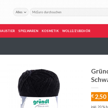
Suche
nach:
HAUSTIER
SPIELWAREN
KOSMETIK
WOLLE/ZUBEHÖR
Gründ
Schw
2,50
€
inkl. 20 % 