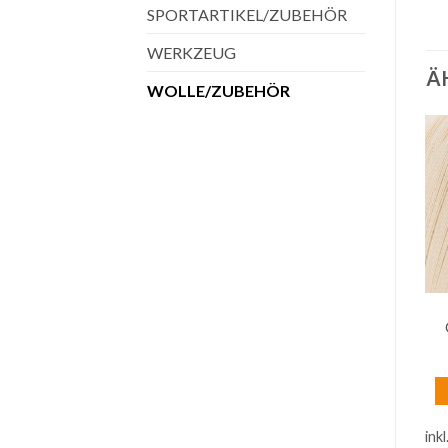
SPORTARTIKEL/ZUBEHÖR
WERKZEUG
Ä
WOLLE/ZUBEHÖR
WOLLE/ZUBEHÖR
WOLLE/ZUBEHÖR
Gründl Häkelgarn 100
Gründl Cotton Quick
Creme
Print Beige-Blau-Grau
mix color
€
4,50
€
2,99
inkl. 20 % MwSt.
inkl. 20 % MwSt.
ink