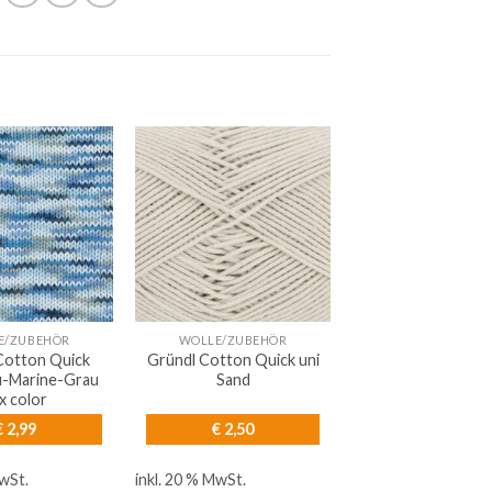
E/ZUBEHÖR
WOLLE/ZUBEHÖR
Cotton Quick
Gründl Cotton Quick uni
au-Marine-Grau
Sand
x color
€
2,99
€
2,50
MwSt.
inkl. 20 % MwSt.