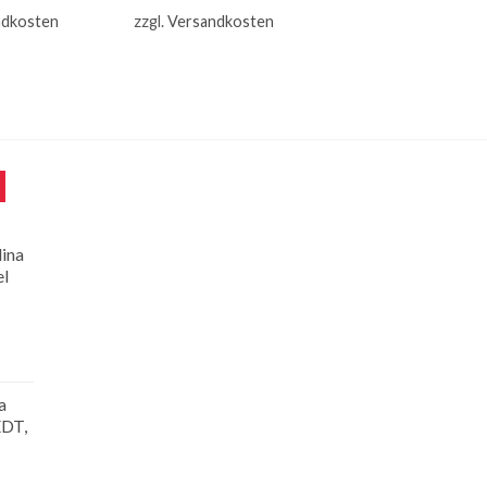
ndkosten
zzgl.
Versandkosten
lina
el
a
EDT,