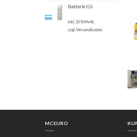
Batterie G5
€
4,00
inkl. 20 % MwSt.
zzgl.
Versandkosten
MCEURO
KU