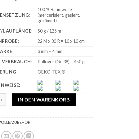
100 % Baumwolle
ENSETZUNG:
(mercerisiert, gasiert,
gekämmt)
/LAUFLÄNGE:
50 g / 125 m
NPROBE:
22 M x 30 R = 10 x 10 cm
ÄRKE:
3 mm – 4 mm
LVERBRAUCH:
Pullover (Gr. 38) = 450 g
IERUNG:
OEKO-TEX ®
INWEISE:
tton Quick Uni Schwarz Menge
IN DEN WARENKORB
OLLE/ZUBEHÖR