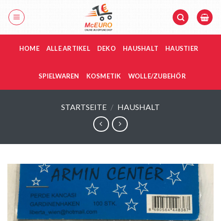
Zum
Inhalt
springen
HOME
ALLE ARTIKEL
DEKO
HAUSHALT
HAUSTIER
SPIELWAREN
KOSMETIK
WOLLE/ZUBEHÖR
STARTSEITE
/
HAUSHALT