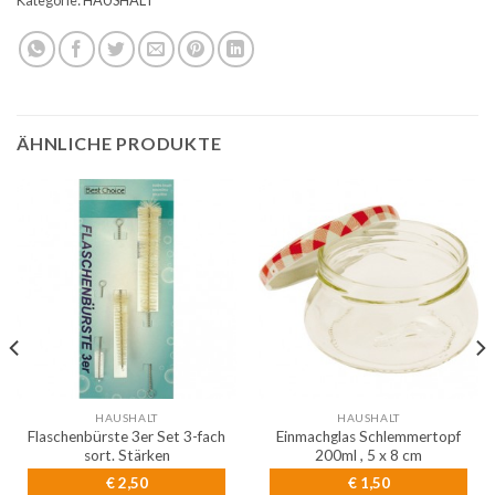
ÄHNLICHE PRODUKTE
HAUSHALT
HAUSHALT
Flaschenbürste 3er Set 3-fach
Einmachglas Schlemmertopf
sort. Stärken
200ml , 5 x 8 cm
€
2,50
€
1,50