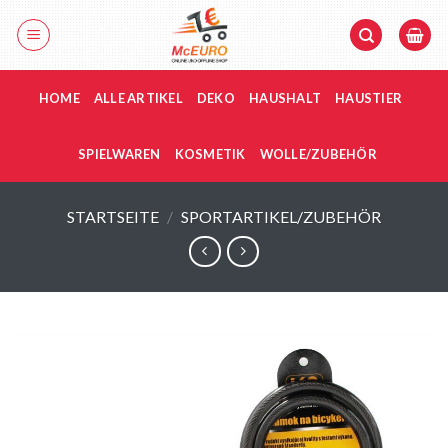
Zum
Inhalt
springen
HOME
ALLE ARTIKEL
DEKO
HAUSHALT
HAUSTIER
SPIELWAREN
KOSMETIK
WOLLE/ZUBEHÖR
STARTSEITE
/
SPORTARTIKEL/ZUBEHÖR