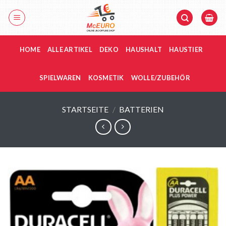
Zum
Inhalt
springen
HOME
ALLE ARTIKEL
DEKO
HAUSHALT
HAUSTIER
SPIELWAREN
KOSMETIK
WOLLE/ZUBEHÖR
STARTSEITE
/
BATTERIEN