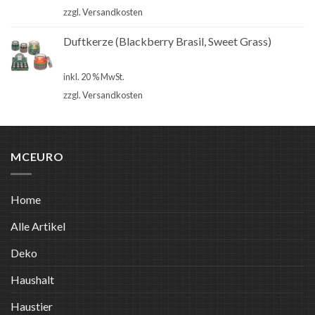
zzgl.
Versandkosten
Duftkerze (Blackberry Brasil, Sweet Grass)
€
2,90
inkl. 20 % MwSt.
zzgl.
Versandkosten
MCEURO
Home
Alle Artikel
Deko
Haushalt
Haustier